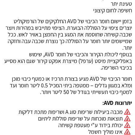
טעינת יתר
חשיפה לחום קיצוני
בזמן יישום חומר הכיבוי של AVD החלקיקים של הורמיקוליט
יוצרים ציפוי על הסוללה הבוערת. הציפוי מתייבש במהירות ויוצר
שכבה קשיחה שחוסמת את המגע בין החמצן באוויר לאש. ככל
שמיישמים יותר חומר על הסוללה כך נוצרת שכבה עבה וחזקה
יותר.
בנוסף ליכולת הקירור והכיבוי של חומר AVD, שימוש
באפליקציית מיסט (ערפל) מייצרת אפקט קירור שגם הוא מסייע
בכיבוי השריפה.
חומר הכיבוי של AVD מגיע בצורת תרכיז או כמטף כיבוי מוכן
ומלא במגוון גדלים – ממטפה ביתי המכיל 0.5 ליטר חומר ועד
למטף כיבוי תעשייתי בגודל של 50 ליטר ויותר.
יתרונות
AVD
:
מכבה ביעילות שריפות סוג A ושריפות מתכת דליקות
תוצאות מוכחות על שריפות סוללות ליתיום
יכולת בידוד ע"י מעטפת קשיחה
אינו מוליך חשמל